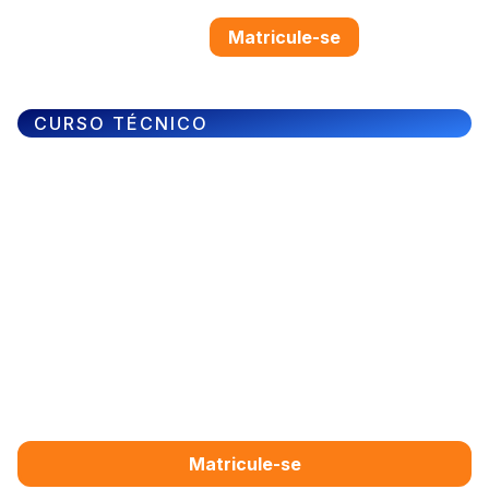
Matricule-se
CURSO TÉCNICO
Técnico em
Comércio
O curso Técnico em Comércio prepara o aluno para
atuar em um dos setores mais importantes da
economia, desenvolvendo competências em gestão de
estoques, técnicas de vendas, logística e atendimento
ao cliente. A formação capacita o profissional a
planejar operações comerciais, elaborar estratégias
de mercado e implementar soluções inovadoras,
abrindo caminho para cargos estratégicos no varejo,
no atacado e no empreendedorismo.
Matricule-se