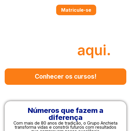
Matricule-se
Sua carreira
começa
aqui.
Garanta sua matrícula e destaque-se no mercado de trabalho,
construindo uma carreira de sucesso!
Conhecer os cursos!
Matricule-se
Números que fazem a
diferença
Com mais de 80 anos de tradição, o Grupo Anchieta
transforma vidas e constrói futuros com resultados