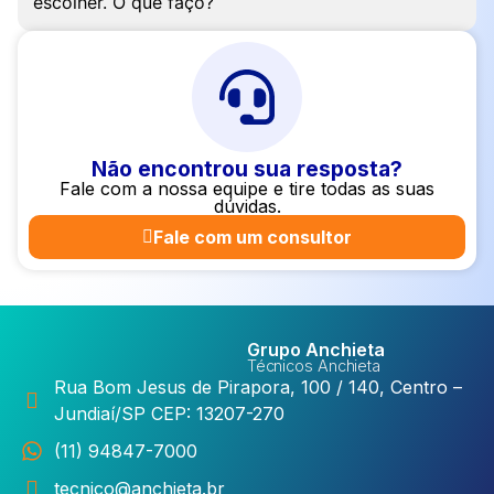
escolher. O que faço?
Não encontrou sua resposta?
Fale com a nossa equipe e tire todas as suas
dúvidas.
Fale com um consultor
Grupo Anchieta
Técnicos Anchieta
Rua Bom Jesus de Pirapora, 100 / 140, Centro –
Jundiaí/SP CEP: 13207-270
(11) 94847-7000
tecnico@anchieta.br