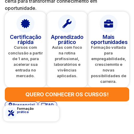
certa para transformar conhecimento em
oportunidade.
Certificação
Aprendizado
Mais
rápida
prático
oportunidades
Cursos com
Aulas com foco
Formação voltada
conclusão a partir
na rotina
para
de 1 ano, para
profissional,
empregabilidade,
acelerar sua
laboratórios e
cresciemnto e
entrada no
vivências
novas
mercado.
aplicadas.
possibilidades de
carreira.
QUERO CONHECER OS CURSOS!
Presencial
EAD
Formação
prática