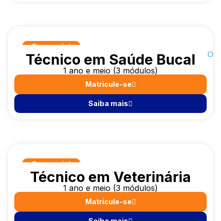
Presencial
LANÇAMENTO
Técnico em Saúde Bucal
1 ano e meio (3 módulos)
Matricule-se
Saiba mais
Presencial
Técnico em Veterinária
1 ano e meio (3 módulos)
Matricule-se
Saiba mais