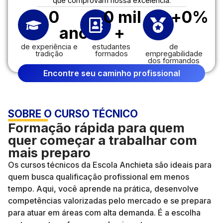
que comprovam nossa excelência.
0
0
 mil 
+
0
%
anos
+
de experiência e
estudantes
de
tradição
formados
empregabilidade
dos formandos
Encontre seu caminho profissional
SOBRE O CURSO TÉCNICO
Formação rápida para quem
quer começar a trabalhar com
mais preparo
Os cursos técnicos da Escola Anchieta são ideais para
quem busca qualificação profissional em menos
tempo. Aqui, você aprende na prática, desenvolve
competências valorizadas pelo mercado e se prepara
para atuar em áreas com alta demanda. É a escolha