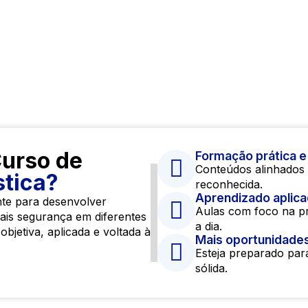
is para gerenciar a
e e as operações de
a nas operações
 com um consultor
Curso de
Formação prática e 
Conteúdos alinhados 
stica?
reconhecida.
Aprendizado aplic
nte para desenvolver
Aulas com foco na pr
mais segurança em diferentes
a dia.
jetiva, aplicada e voltada à
Mais oportunidade
Esteja preparado par
sólida.