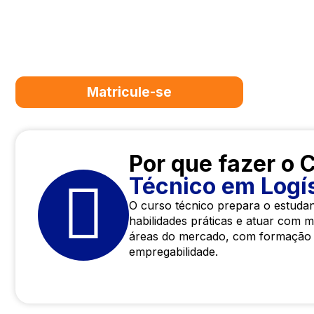
O curso Técnico em Logística forma profissiona
cadeia de suprimentos, o transporte, o estoqu
importação e exportação, garantindo eficiênci
logísticas em diversos setores.
Matricule-se
Fale
Por que fazer o 
Técnico em Logí
O curso técnico prepara o estuda
habilidades práticas e atuar com 
áreas do mercado, com formação ob
empregabilidade.